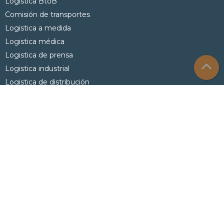
Logistica BtoB
Comisión de transportes
Logistica a medida
Logistica médica
Logistica de prensa
Logistica industrial
Logistica de distribución
Despliegue ofimático
Logistica marketing
¿QUIENES SOMOS?
Axe Group
Nuestras filiales
AXE Logistics
AXE IDSL
AXE Solutions
AXE Systems
AXE STPP