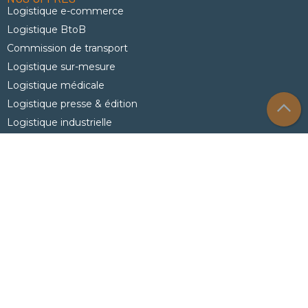
Logistique e-commerce
Logistique BtoB
Commission de transport
Logistique sur-mesure
Logistique médicale
Logistique presse & édition
Logistique industrielle
Logistique grande distribution
Déploiement bureautique et logistique informatique
Logistique Marketing
QUI SOMMES-NOUS ?
Le groupe
Nos filiales
AXE Logistics
AXE IDSL
AXE Solutions