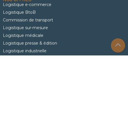
Logistique e-commerce
Logistique BtoB
Commission de transport
Logistique sur-mesure
Logistique médicale
Logistique presse & édition
Logistique industrielle
Logistique grande distribution
Déploiement bureautique et logistique informatique
Logistique Marketing
QUI SOMMES-NOUS ?
Le groupe
Nos filiales
AXE Logistics
AXE IDSL
AXE Solutions