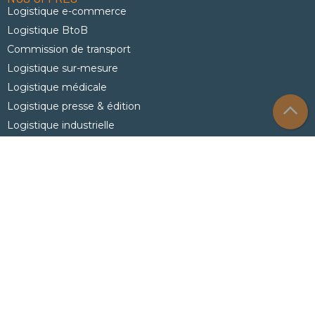
Logistique e-commerce
Logistique BtoB
Commission de transport
Logistique sur-mesure
Logistique médicale
Logistique presse & édition
Logistique industrielle
Logistique grande distribution
Déploiement bureautique et logistique informatique
Logistique Marketing
QUI SOMMES-NOUS ?
Le groupe
Nos filiales
AXE Logistics
AXE IDSL
AXE Solutions